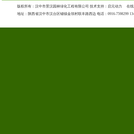
版权所有：汉中市景汉园林绿化工程有限公司 技术支持：启元动力 在
地址：陕西省汉中市汉台区铺镇金坝村联丰路西边 电话：0916-7598299 13468681